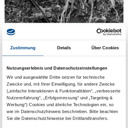
Analytik asbesthaltiger Produkte
Früher wurde Asbest in einer Vielzahl von Materialien
Zustimmung
Details
Über Cookies
in der Bauwirtschaft eingesetzt. Wegen seiner
technisch positiven Eigenschaften fand Asbest
Nutzungserlebnis und Datenschutzeinstellungen
zwischen 1950 und 1990 reichliche Verwendung. Die
Wir und ausgewählte Dritte setzen für technische
damit verbundenen Baustoffe setzen bei der
Zwecke und, mit Ihrer Einwilligung, für andere Zwecke
Bearbeitung nachweislich krebserregende Fasern frei.
(„einfache Interaktionen & Funktionalitäten“, „verbesserte
Die Herstellung und Verwendung von Asbest ist heute
Nutzererfahrung“, „Erfolgsmessung“ und „Targeting &
in der EU und in Österreich seit 1990 verboten. Jedoch
Werbung“) Cookies und ähnliche Technologien ein, so
ist ein hoher Prozentsatz der krebserzeugenden
wie im Datenschutzhinweis beschrieben. Bitte beachten
Materialien noch immer in Gebäuden und Anlagen zu
Sie die Datenschutzhinweise bei Drittlandtransfers.
finden. Für die Sanierung und Entsorgung von Asbest