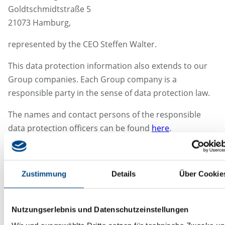
Goldtschmidtstraße 5
21073 Hamburg,
represented by the CEO Steffen Walter.
This data protection information also extends to our
Group companies. Each Group company is a
responsible party in the sense of data protection law.
The names and contact persons of the responsible
data protection officers can be found
here
.
You can contact the data protection officer of GBA
Holding GmbH at
Zustimmung
Details
Über Cookie
datenschutz@gba-group.de.
Nutzungserlebnis und Datenschutzeinstellungen
Rechtsgrundlage der Datenverarbeitung