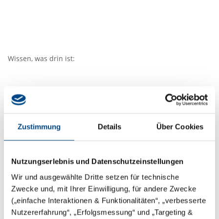
Wissen, was drin ist:
Disclosure
GBA Holding GmbH
Zustimmung
Details
Über Cookies
Goldtschmidtstraße 5
21073 Hamburg
Nutzungserlebnis und Datenschutzeinstellungen
Germany
Wir und ausgewählte Dritte setzen für technische
Zwecke und, mit Ihrer Einwilligung, für andere Zwecke
service@gba-group.de
(„einfache Interaktionen & Funktionalitäten“, „verbesserte
Phone: +49 40 / 797172 - 0
Nutzererfahrung“, „Erfolgsmessung“ und „Targeting &