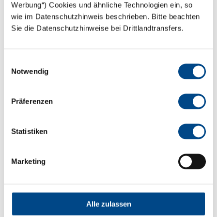
Werbung“) Cookies und ähnliche Technologien ein, so
Fax: +49 40 / 797172 - 270
wie im Datenschutzhinweis beschrieben. Bitte beachten
Managers authorized to represent GBA:
Sie die Datenschutzhinweise bei Drittlandtransfers.
Steffen Walter, Dr. Sabine Gorynia, Mark Piekereit,
Torben Giese, Kai Plinke, Ralf Murzen, Ole Borchert
Einwilligungsauswahl
Notwendig
Company register: Hamburg HRB 169762
VAT Identification Number, pursuant to § 27a, UStG: DE
342999183
Präferenzen
Statistiken
Design, Code & CMS
Marketing
euphorika communications
Planckstraße 13
22765 Hamburg
Alle zulassen
Tel.: +49 40 / 28419359-0