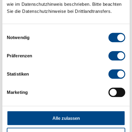
wie im Datenschutzhinweis beschrieben. Bitte beachten
Sie die Datenschutzhinweise bei Drittlandtransfers.
Einwilligungsauswahl
Notwendig
Präferenzen
Statistiken
Inspektionsbericht als Nachweis
Marketing
Nach erfolgreicher Validierung erhalten Sie einen
aussagekräftigen Inspektionsbericht als Nachweis für
die ordnungsgemäße Funktion Ihrer Geräte – für
Alle zulassen
Rechtssicherheit, Qualitätsmanagement und höchste
Hygienestandards.