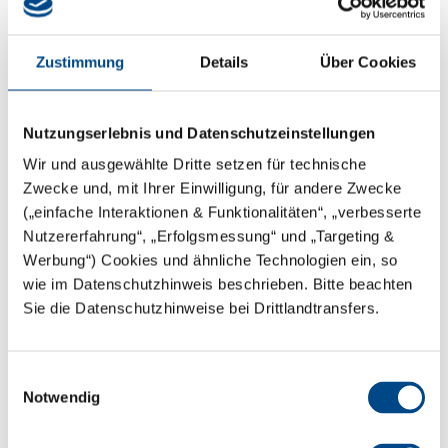
Werden Sie Teil unseres Teams
Zustimmung
Details
Über Cookies
Nutzungserlebnis und Datenschutzeinstellungen
Wir und ausgewählte Dritte setzen für technische
Zwecke und, mit Ihrer Einwilligung, für andere Zwecke
(„einfache Interaktionen & Funktionalitäten“, „verbesserte
Jobs
Nutzererfahrung“, „Erfolgsmessung“ und „Targeting &
Werbung“) Cookies und ähnliche Technologien ein, so
wie im Datenschutzhinweis beschrieben. Bitte beachten
Wir freuen uns sehr über Ihr Interesse an der
Sie die Datenschutzhinweise bei Drittlandtransfers.
Hydrologische Untersuchungsstelle Salzburg GmbH.
Wir sind als Ingenieurbüro für Wasserwirtschaft und
als Prüf- und Inspektionsstelle für
Einwilligungsauswahl
Wasseruntersuchungen mit Sitz in Salzburg tätig. Das
Notwendig
Arbeitsgebiet erstreckt sich in erster Linie auf das