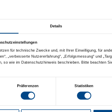
Details
nschutzeinstellungen
etzen für technische Zwecke und, mit Ihrer Einwilligung, für an
äten“, „verbesserte Nutzererfahrung“, „Erfolgsmessung“ und „Ta
urtechnik und
Seit 1974 gibt es die Hydrologisc
n, so wie im Datenschutzhinweis beschrieben. Bitte beachten S
sind die Spezialisten für wasserwi
einer der führenden Anbieter f
Ingenieurleistungen der Siedlung
Präferenzen
Statistiken
unterschiedlichsten Projekten. Al
wichtigen Beitrag zur Umweltanal
hochspezialisierte Experten viel
im Team auch komplexe Fragen fü