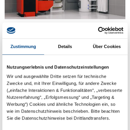
Die Alternative zu hohen Heizkosten
Umweltfreundliche Wärmepumpen erfreuen sich
Zustimmung
Details
Über Cookies
immer größerer Beliebtheit. Durch die steigenden
Kosten für Erdöl und Gas entdecken die Industrie und
Nutzungserlebnis und Datenschutzeinstellungen
immer mehr Haushalte die Vorteile dieser
Technologie.
Wir und ausgewählte Dritte setzen für technische
Zwecke und, mit Ihrer Einwilligung, für andere Zwecke
Wir beraten Sie in unterschiedlichen Fragen rund um
(„einfache Interaktionen & Funktionalitäten“, „verbesserte
die Wärmepumpe:
Nutzererfahrung“, „Erfolgsmessung“ und „Targeting &
Wir analysieren, ob sich eine thermische
Werbung“) Cookies und ähnliche Technologien ein, so
wie im Datenschutzhinweis beschrieben. Bitte beachten
Grundwassernutzung für Sie lohnt. Wir helfen bei der
Sie die Datenschutzhinweise bei Drittlandtransfers.
Erschließung von Wasserquellen wie Brunnen, Seen
oder Flüssen. Und wir sind Ihr Ansprechpartner, wenn